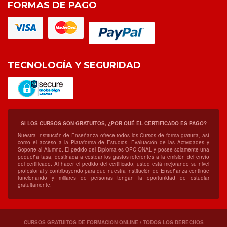
FORMAS DE PAGO
TECNOLOGÍA Y SEGURIDAD
SI LOS CURSOS SON GRATUITOS, ¿POR QUÉ EL CERTIFICADO ES PAGO?
Nuestra Institución de Enseñanza ofrece todos los Cursos de forma gratuita, así
como el acceso a la Plataforma de Estudios, Evaluación de las Actividades y
Soporte al Alumno. El pedido del Diploma es OPCIONAL y posee solamente una
pequeña tasa, destinada a costear los gastos referentes a la emisión del envío
del certificado. Al hacer el pedido del certificado, usted está mejorando su nivel
profesional y contribuyendo para que nuestra Institución de Enseñanza continúe
funcionando y millares de personas tengan la oportunidad de estudiar
gratuitamente.
CURSOS GRATUITOS DE FORMACION ONLINE / TODOS LOS DERECHOS