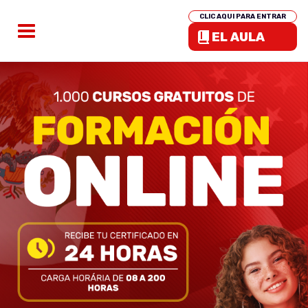
CLIC AQUI PARA ENTRAR
EL AULA