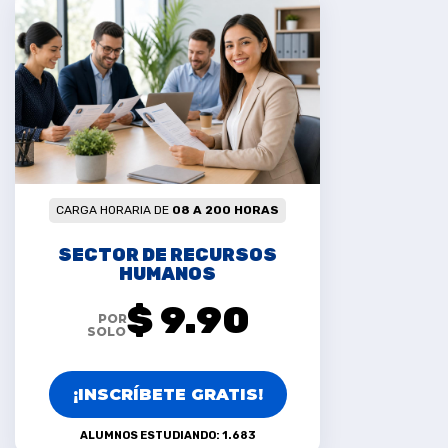
CARGA HORARIA DE
08 A 200 HORAS
SECTOR DE RECURSOS
HUMANOS
$ 9.90
POR
SOLO
¡INSCRÍBETE GRATIS!
ALUMNOS ESTUDIANDO: 1.683