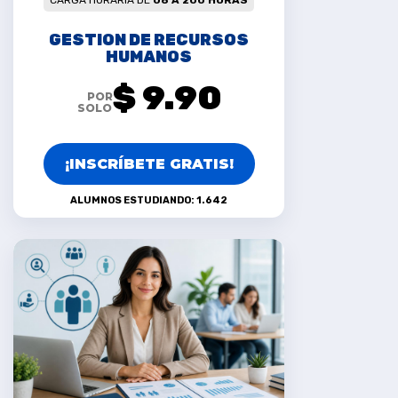
GESTION DE RECURSOS
HUMANOS
$ 9.90
POR
SOLO
¡INSCRÍBETE GRATIS!
ALUMNOS ESTUDIANDO: 1.642