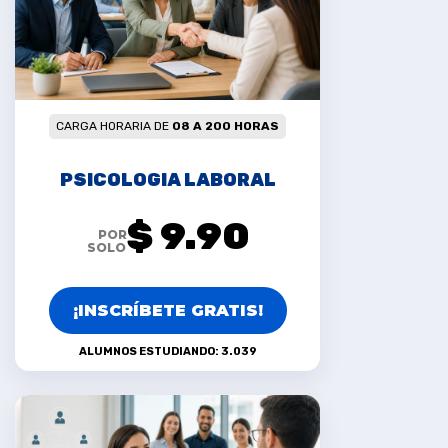
CARGA HORARIA DE
08 A 200 HORAS
PSICOLOGIA LABORAL
$ 9.90
POR
SOLO
¡INSCRÍBETE GRATIS!
ALUMNOS ESTUDIANDO: 3.039