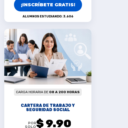
¡INSCRÍBETE GRATIS!
ALUMNOS ESTUDIANDO: 3.606
CARGA HORARIA DE
08 A 200 HORAS
CARTERA DE TRABAJO Y
SEGURIDAD SOCIAL
$ 9.90
POR
SOLO