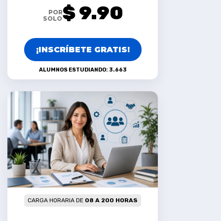
$ 9.90
POR
SOLO
¡INSCRÍBETE GRATIS!
ALUMNOS ESTUDIANDO: 3.663
CARGA HORARIA DE
08 A 200 HORAS