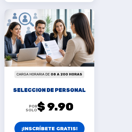
CARGA HORARIA DE
08 A 200 HORAS
SELECCION DE PERSONAL
$ 9.90
POR
SOLO
¡INSCRÍBETE GRATIS!