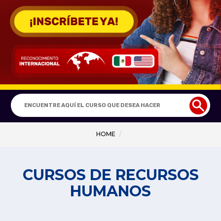
¡inscríbete
ya!
Buscar
curso
HOME
CURSOS DE RECURSOS
HUMANOS