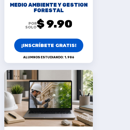
MEDIO AMBIENTE Y GESTION
FORESTAL
$ 9.90
POR
SOLO
¡INSCRÍBETE GRATIS!
ALUMNOS ESTUDIANDO: 1.986