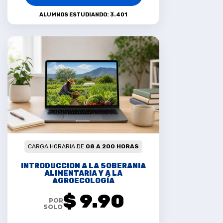
ALUMNOS ESTUDIANDO: 3.401
CARGA HORARIA DE
08 A 200 HORAS
INTRODUCCION A LA SOBERANIA
ALIMENTARIA Y A LA
AGROECOLOGÍA
$ 9.90
POR
SOLO