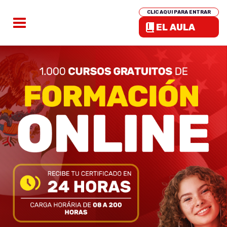
CLIC AQUI PARA ENTRAR
EL AULA