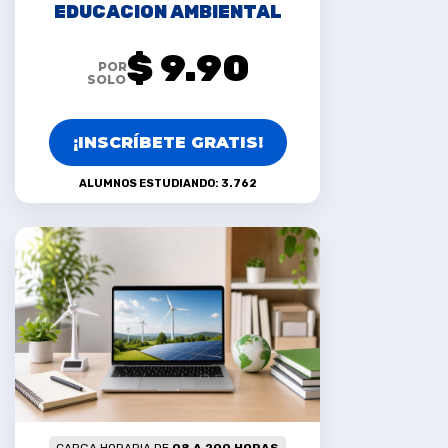
EDUCACION AMBIENTAL
$ 9.90
POR
SOLO
¡INSCRÍBETE GRATIS!
ALUMNOS ESTUDIANDO: 3.762
CARGA HORARIA DE
08 A 200 HORAS