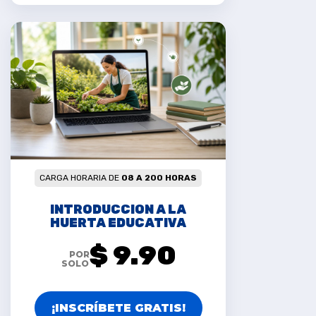
CARGA HORARIA DE
08 A 200 HORAS
INTRODUCCION A LA
HUERTA EDUCATIVA
$ 9.90
POR
SOLO
¡INSCRÍBETE GRATIS!