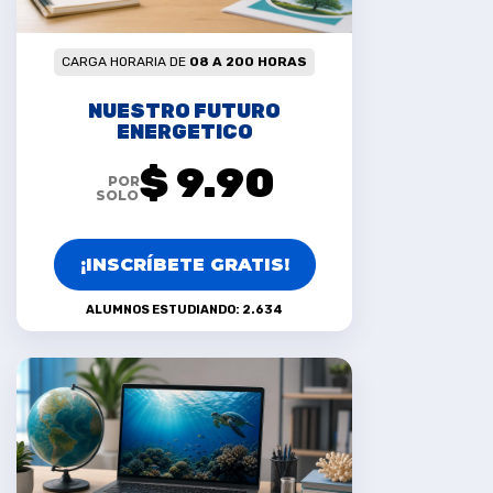
CARGA HORARIA DE
08 A 200 HORAS
NUESTRO FUTURO
ENERGETICO
$ 9.90
POR
SOLO
¡INSCRÍBETE GRATIS!
ALUMNOS ESTUDIANDO: 2.634