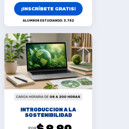
¡INSCRÍBETE GRATIS!
ALUMNOS ESTUDIANDO: 3.782
CARGA HORARIA DE
08 A 200 HORAS
INTRODUCCION A LA
SOSTENIBILIDAD
$ 9.90
POR