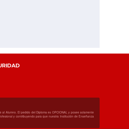
URIDAD
orte al Alumno. El pedido del Diploma es OPCIONAL y posee solamente
 profesional y contribuyendo para que nuestra Institución de Enseñanza