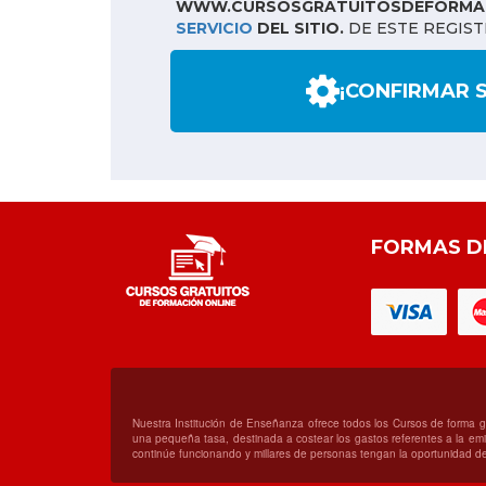
WWW.CURSOSGRATUITOSDEFORMAC
SERVICIO
DEL SITIO.
DE ESTE REGIST
¡CONFIRMAR 
FORMAS D
Nuestra Institución de Enseñanza ofrece todos los Cursos de forma 
una pequeña tasa, destinada a costear los gastos referentes a la emis
continúe funcionando y millares de personas tengan la oportunidad de