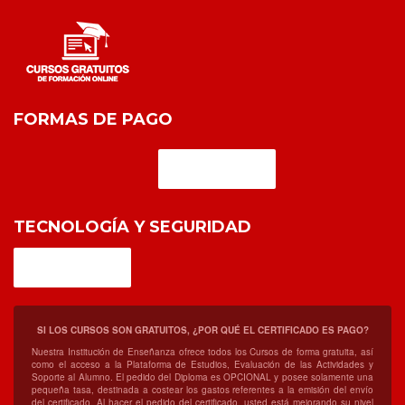
FORMAS DE PAGO
TECNOLOGÍA Y SEGURIDAD
SI LOS CURSOS SON GRATUITOS, ¿POR QUÉ EL CERTIFICADO ES PAGO?
Nuestra Institución de Enseñanza ofrece todos los Cursos de forma gratuita, así
como el acceso a la Plataforma de Estudios, Evaluación de las Actividades y
Soporte al Alumno. El pedido del Diploma es OPCIONAL y posee solamente una
pequeña tasa, destinada a costear los gastos referentes a la emisión del envío
del certificado. Al hacer el pedido del certificado, usted está mejorando su nivel