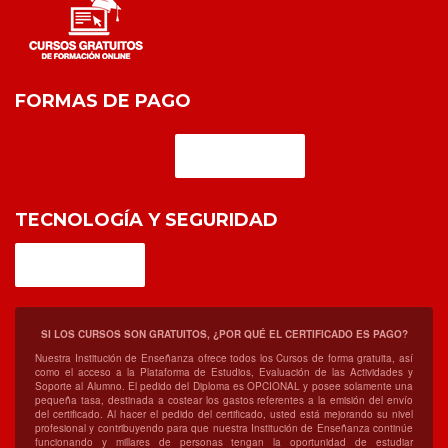
FORMAS DE PAGO
TECNOLOGÍA Y SEGURIDAD
SI LOS CURSOS SON GRATUITOS, ¿POR QUÉ EL CERTIFICADO ES PAGO?
Nuestra Institución de Enseñanza ofrece todos los Cursos de forma gratuita, así
como el acceso a la Plataforma de Estudios, Evaluación de las Actividades y
Soporte al Alumno. El pedido del Diploma es OPCIONAL y posee solamente una
pequeña tasa, destinada a costear los gastos referentes a la emisión del envío
del certificado. Al hacer el pedido del certificado, usted está mejorando su nivel
profesional y contribuyendo para que nuestra Institución de Enseñanza continúe
funcionando y millares de personas tengan la oportunidad de estudiar