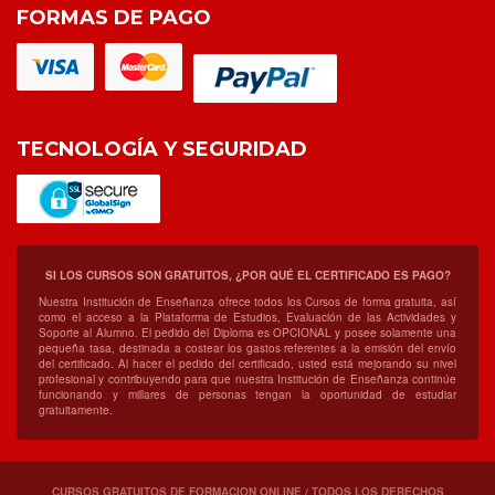
FORMAS DE PAGO
TECNOLOGÍA Y SEGURIDAD
SI LOS CURSOS SON GRATUITOS, ¿POR QUÉ EL CERTIFICADO ES PAGO?
Nuestra Institución de Enseñanza ofrece todos los Cursos de forma gratuita, así
como el acceso a la Plataforma de Estudios, Evaluación de las Actividades y
Soporte al Alumno. El pedido del Diploma es OPCIONAL y posee solamente una
pequeña tasa, destinada a costear los gastos referentes a la emisión del envío
del certificado. Al hacer el pedido del certificado, usted está mejorando su nivel
profesional y contribuyendo para que nuestra Institución de Enseñanza continúe
funcionando y millares de personas tengan la oportunidad de estudiar
gratuitamente.
CURSOS GRATUITOS DE FORMACION ONLINE / TODOS LOS DERECHOS