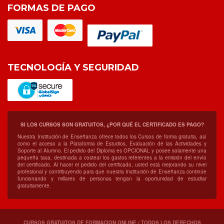
FORMAS DE PAGO
TECNOLOGÍA Y SEGURIDAD
SI LOS CURSOS SON GRATUITOS, ¿POR QUÉ EL CERTIFICADO ES PAGO?
Nuestra Institución de Enseñanza ofrece todos los Cursos de forma gratuita, así
como el acceso a la Plataforma de Estudios, Evaluación de las Actividades y
Soporte al Alumno. El pedido del Diploma es OPCIONAL y posee solamente una
pequeña tasa, destinada a costear los gastos referentes a la emisión del envío
del certificado. Al hacer el pedido del certificado, usted está mejorando su nivel
profesional y contribuyendo para que nuestra Institución de Enseñanza continúe
funcionando y millares de personas tengan la oportunidad de estudiar
gratuitamente.
CURSOS GRATUITOS DE FORMACION ONLINE / TODOS LOS DERECHOS