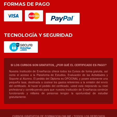
FORMAS DE PAGO
TECNOLOGÍA Y SEGURIDAD
SI LOS CURSOS SON GRATUITOS, ¿POR QUÉ EL CERTIFICADO ES PAGO?
Nuestra Institución de Enseñanza ofrece todos los Cursos de forma gratuita, así
como el acceso a la Plataforma de Estudios, Evaluación de las Actividades y
Soporte al Alumno. El pedido del Diploma es OPCIONAL y posee solamente una
pequeña tasa, destinada a costear los gastos referentes a la emisión del envío
del certificado. Al hacer el pedido del certificado, usted está mejorando su nivel
profesional y contribuyendo para que nuestra Institución de Enseñanza continúe
funcionando y millares de personas tengan la oportunidad de estudiar
gratuitamente.
CURSOS GRATUITOS DE FORMACION ONLINE / TODOS LOS DERECHOS