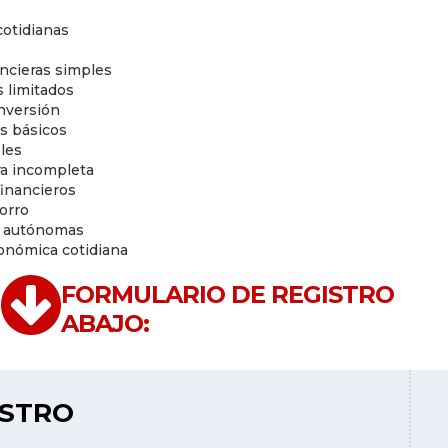
cotidianas
ancieras simples
s limitados
inversión
s básicos
bles
ra incompleta
financieros
orro
s autónomas
conómica cotidiana
FORMULARIO DE REGISTRO
ABAJO:
ISTRO