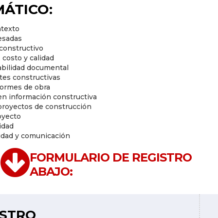
ÁTICO:
ntexto
resadas
 constructivo
costo y calidad
zabilidad documental
tes constructivas
nformes de obra
en información constructiva
proyectos de construcción
royecto
idad
lidad y comunicación
FORMULARIO DE REGISTRO
ABAJO:
ISTRO