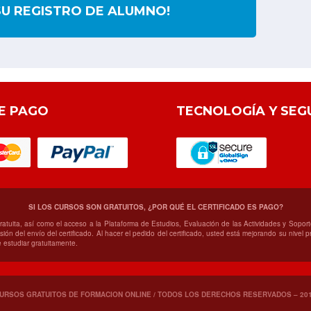
SU REGISTRO DE ALUMNO!
E PAGO
TECNOLOGÍA Y SEG
SI LOS CURSOS SON GRATUITOS, ¿POR QUÉ EL CERTIFICADO ES PAGO?
gratuita, así como el acceso a la Plataforma de Estudios, Evaluación de las Actividades y Sop
ión del envío del certificado. Al hacer el pedido del certificado, usted está mejorando su nivel
 estudiar gratuitamente.
URSOS GRATUITOS DE FORMACION ONLINE / TODOS LOS DERECHOS RESERVADOS – 20