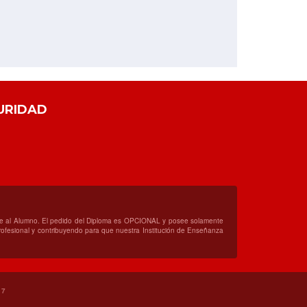
URIDAD
orte al Alumno. El pedido del Diploma es OPCIONAL y posee solamente
 profesional y contribuyendo para que nuestra Institución de Enseñanza
17