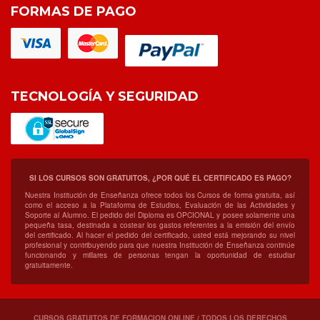
FORMAS DE PAGO
TECNOLOGÍA Y SEGURIDAD
SI LOS CURSOS SON GRATUITOS, ¿POR QUÉ EL CERTIFICADO ES PAGO?
Nuestra Institución de Enseñanza ofrece todos los Cursos de forma gratuita, así
como el acceso a la Plataforma de Estudios, Evaluación de las Actividades y
Soporte al Alumno. El pedido del Diploma es OPCIONAL y posee solamente una
pequeña tasa, destinada a costear los gastos referentes a la emisión del envío
del certificado. Al hacer el pedido del certificado, usted está mejorando su nivel
profesional y contribuyendo para que nuestra Institución de Enseñanza continúe
funcionando y millares de personas tengan la oportunidad de estudiar
gratuitamente.
CURSOS GRATUITOS DE FORMACION ONLINE / TODOS LOS DERECHOS