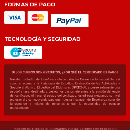
FORMAS DE PAGO
TECNOLOGÍA Y SEGURIDAD
SI LOS CURSOS SON GRATUITOS, ¿POR QUÉ EL CERTIFICADO ES PAGO?
Nuestra Institución de Enseñanza ofrece todos los Cursos de forma gratuita, así
como el acceso a la Plataforma de Estudios, Evaluación de las Actividades y
Soporte al Alumno. El pedido del Diploma es OPCIONAL y posee solamente una
pequeña tasa, destinada a costear los gastos referentes a la emisión del envío
del certificado. Al hacer el pedido del certificado, usted está mejorando su nivel
profesional y contribuyendo para que nuestra Institución de Enseñanza continúe
funcionando y millares de personas tengan la oportunidad de estudiar
gratuitamente.
CURSOS GRATUITOS DE FORMACION ONLINE / TODOS LOS DERECHOS