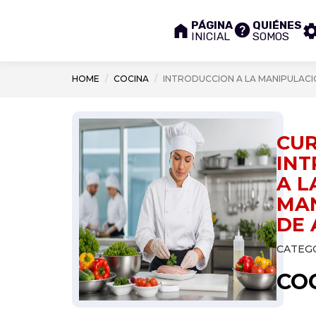
PÁGINA
QUIÉNES
INICIAL
SOMOS
HOME
COCINA
INTRODUCCION A LA MANIPULACI
CUR
INT
A L
MA
DE 
CATEGO
CO