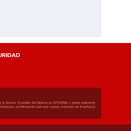
URIDAD
orte al Alumno. El pedido del Diploma es OPCIONAL y posee solamente
 profesional y contribuyendo para que nuestra Institución de Enseñanza