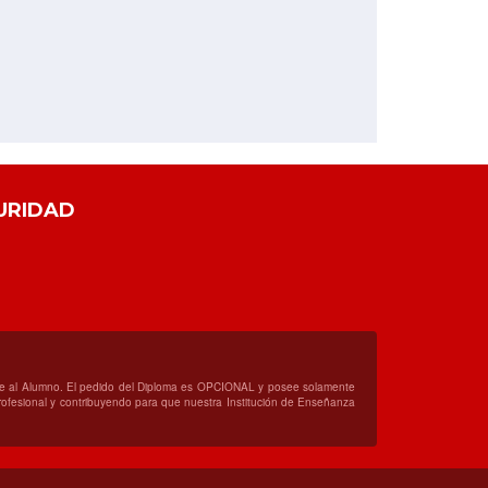
URIDAD
orte al Alumno. El pedido del Diploma es OPCIONAL y posee solamente
 profesional y contribuyendo para que nuestra Institución de Enseñanza