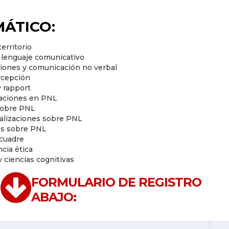
ÁTICO:
erritorio
y lenguaje comunicativo
siones y comunicación no verbal
rcepción
y rapport
maciones en PNL
 sobre PNL
ralizaciones sobre PNL
cas sobre PNL
ncuadre
cia ética
 ciencias cognitivas
FORMULARIO DE REGISTRO
ABAJO: