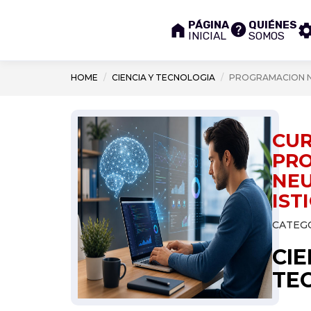
PÁGINA
QUIÉNES
INICIAL
SOMOS
HOME
CIENCIA Y TECNOLOGIA
PROGRAMACION NE
CUR
PR
NE
IST
CATEGO
CIE
TE