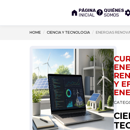
PÁGINA
QUIÉNES
INICIAL
SOMOS
HOME
CIENCIA Y TECNOLOGIA
ENERGIAS RENOVA
CUR
ENE
RE
Y E
ENE
CATEGO
CIE
TE