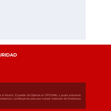
URIDAD
orte al Alumno. El pedido del Diploma es OPCIONAL y posee solamente
 profesional y contribuyendo para que nuestra Institución de Enseñanza