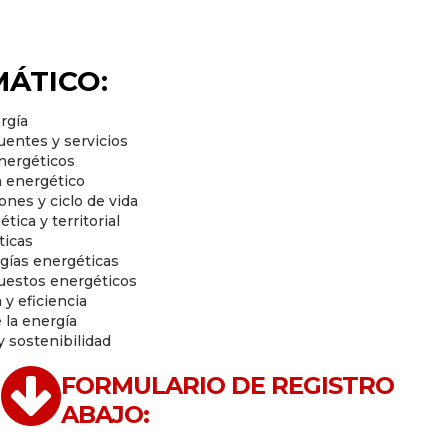
ÁTICO:
rgía
uentes y servicios
energéticos
a energético
nes y ciclo de vida
ica y territorial
ticas
ogías energéticas
uestos energéticos
y eficiencia
 la energía
y sostenibilidad
FORMULARIO DE REGISTRO
ABAJO: