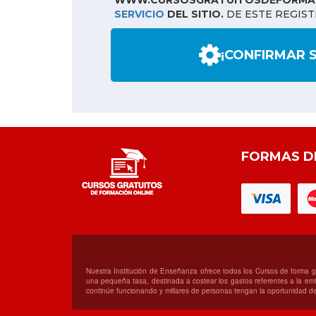
WWW.CURSOSGRATUITOSDEFORMAC
SERVICIO
DEL SITIO.
DE ESTE REGIST
¡CONFIRMAR 
FORMAS D
Nuestra Institución de Enseñanza ofrece todos los Cursos de forma 
una pequeña tasa, destinada a costear los gastos referentes a la emis
continúe funcionando y millares de personas tengan la oportunidad de