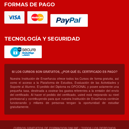
FORMAS DE PAGO
TECNOLOGÍA Y SEGURIDAD
SI LOS CURSOS SON GRATUITOS, ¿POR QUÉ EL CERTIFICADO ES PAGO?
Nuestra Institución de Enseñanza ofrece todos los Cursos de forma gratuita, así
como el acceso a la Plataforma de Estudios, Evaluación de las Actividades y
Soporte al Alumno. El pedido del Diploma es OPCIONAL y posee solamente una
pequeña tasa, destinada a costear los gastos referentes a la emisión del envío
del certificado. Al hacer el pedido del certificado, usted está mejorando su nivel
profesional y contribuyendo para que nuestra Institución de Enseñanza continúe
funcionando y millares de personas tengan la oportunidad de estudiar
gratuitamente.
CURSOS GRATUITOS DE FORMACION ONLINE / TODOS LOS DERECHOS